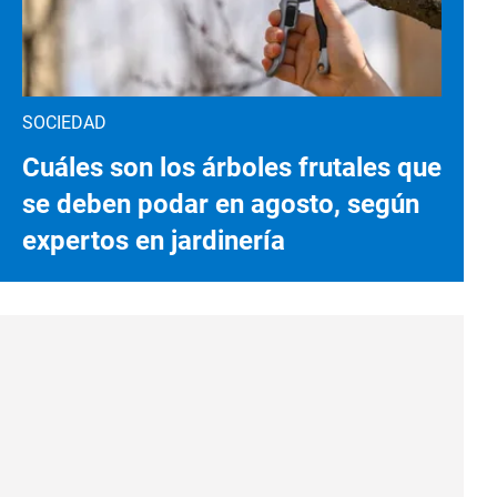
SOCIEDAD
Cuáles son los árboles frutales que
se deben podar en agosto, según
expertos en jardinería