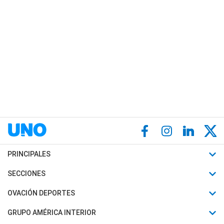
PRINCIPALES
Últimas Noticias
SECCIONES
Política
Horóscopo
OVACIÓN DEPORTES
Sociedad
Motores
Fútbol
GRUPO AMÉRICA INTERIOR
Policiales