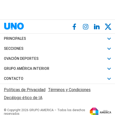
PRINCIPALES
Últimas Noticias
SECCIONES
Política
Horóscopo
OVACIÓN DEPORTES
Sociedad
Motores
Fútbol
GRUPO AMÉRICA INTERIOR
Policiales
Recetas
Mundial
Canal 7 en Vivo
CONTACTO
Judiciales
Trucos caseros
Automovilismo
Radio Nihuil
Acerca de Nosotros
Economia
Políticas de Privacidad
Términos y Condiciones
Series y Películas
Rugby
FM UNA
Contactanos
Decálogo ético de IA
Edictos y Solicitadas
Tenis
Radio Brava
Newsletter
Básquet
© Copyright 2026 GRUPO AMERICA – Todos los derechos
San Juan 8
reservados