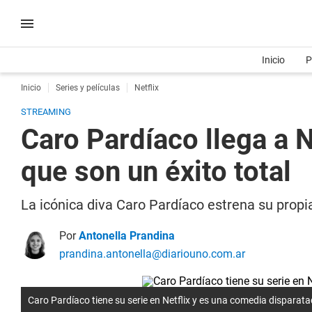
Inicio
P
Inicio
Series y películas
Netflix
STREAMING
Caro Pardíaco llega a N
que son un éxito total
La icónica diva Caro Pardíaco estrena su propia
Por
Antonella Prandina
prandina.antonella@diariouno.com.ar
Caro Pardíaco tiene su serie en Netflix y es una comedia disparata