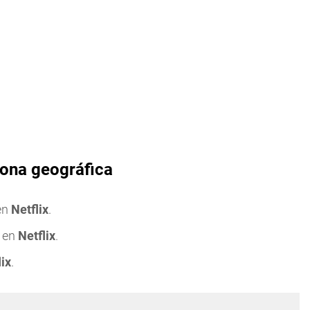
zona geográfica
en
Netflix
.
r en
Netflix
.
lix
.