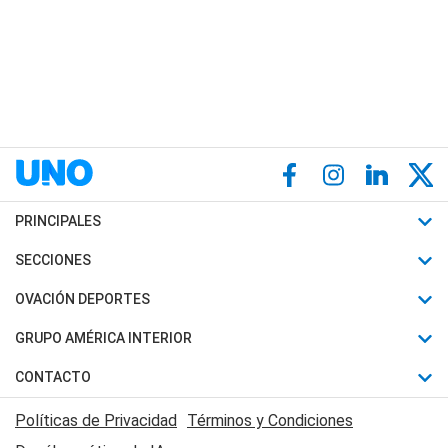
PRINCIPALES
Últimas Noticias
SECCIONES
Política
Horóscopo
OVACIÓN DEPORTES
Sociedad
Motores
Fútbol
GRUPO AMÉRICA INTERIOR
Policiales
Recetas
Mundial
Canal 7 en Vivo
CONTACTO
Judiciales
Trucos caseros
Automovilismo
Radio Nihuil
Acerca de Nosotros
Economia
Políticas de Privacidad
Términos y Condiciones
Series y Películas
Rugby
FM UNA
Contactanos