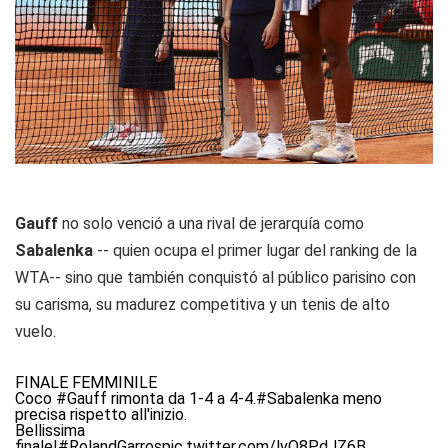
Gauff
no solo venció a una rival de jerarquía como
Sabalenka
-- quien ocupa el primer lugar del ranking de la
WTA-- sino que también conquistó al público parisino con
su carisma, su madurez competitiva y un tenis de alto
vuelo.
FINALE FEMMINILE
Coco
#Gauff
rimonta da 1-4 a 4-4.
#Sabalenka
meno
precisa rispetto all'inizio.
Bellissima
finale!
#RolandGarros
pic.twitter.com/lvQ8PdJZ6B