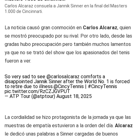
Carlos Alcaraz consuela a Jannik Sinner en la final del Masters
1.000 de Cincinnati.
La noticia causó gran conmoción en
Carlos Alcaraz
, quien
se mostró preocupado por su rival. Por otro lado, desde las
gradas hubo preocupación pero también muchos lamentos
ya que no se trató del show que los apasionados del tenis
fueron a ver.
So very sad to see
@carlosalcaraz
comforts a
disappointed Jannik Sinner after the World No. 1 is forced
to retire due to illness.
@CincyTennis
|
#CincyTennis
pic.twitter.com/RzCZJGVPUT
— ATP Tour (@atptour)
August 18, 2025
La cordialidad se hizo protagonista de la jornada ya que las
muestras de empatía estuvieron a la orden del día.
Alcaraz
le dedicó unas palabras a Sinner cargadas de buenos