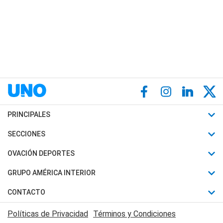
PRINCIPALES
Últimas Noticias
SECCIONES
Política
Horóscopo
OVACIÓN DEPORTES
Sociedad
Motores
Fútbol
GRUPO AMÉRICA INTERIOR
Policiales
Recetas
Mundial
Canal 7 en Vivo
CONTACTO
Judiciales
Trucos caseros
Automovilismo
Radio Nihuil
Acerca de Nosotros
Economia
Políticas de Privacidad
Términos y Condiciones
Series y Películas
Rugby