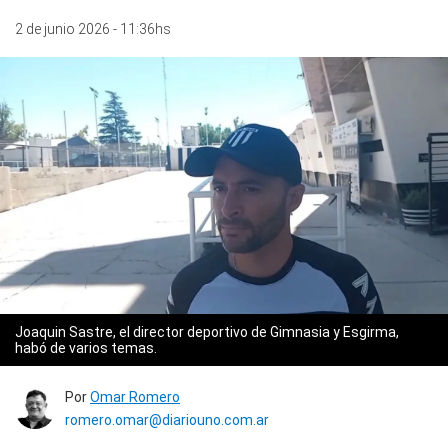
2 de junio 2026 - 11:36hs
Joaquin Sastre, el director deportivo de Gimnasia y Esgirma,
habó de varios temas.
Por
Omar Romero
romero.omar@diariouno.com.ar