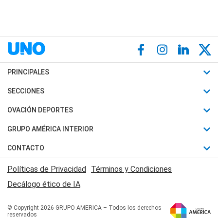
PRINCIPALES
Últimas Noticias
SECCIONES
Política
Horóscopo
OVACIÓN DEPORTES
Sociedad
Motores
Fútbol
GRUPO AMÉRICA INTERIOR
Policiales
Recetas
Mundial
Canal 7 en Vivo
CONTACTO
Judiciales
Trucos caseros
Automovilismo
Radio Nihuil
Acerca de Nosotros
Economia
Políticas de Privacidad
Términos y Condiciones
Series y Películas
Rugby
FM UNA
Contactanos
Decálogo ético de IA
Edictos y Solicitadas
Tenis
Radio Brava
Newsletter
Básquet
© Copyright 2026 GRUPO AMERICA – Todos los derechos
San Juan 8
reservados