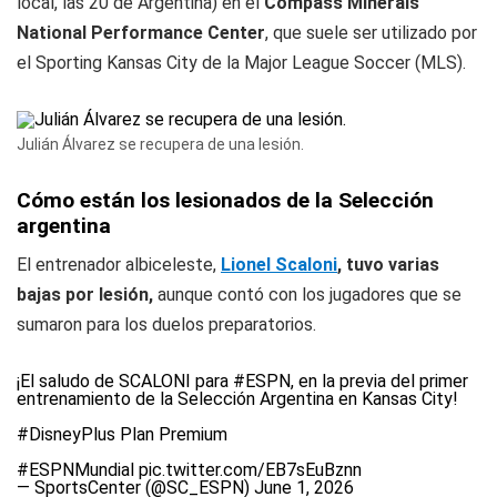
local, las 20 de Argentina) en el
Compass Minerals
National Performance Center
, que suele ser utilizado por
el Sporting Kansas City de la Major League Soccer (MLS).
Julián Álvarez se recupera de una lesión.
Cómo están los lesionados de la Selección
argentina
El entrenador albiceleste,
Lionel Scaloni
, tuvo varias
bajas por lesión,
aunque contó con los jugadores que se
sumaron para los duelos preparatorios.
¡El saludo de SCALONI para
#ESPN
, en la previa del primer
entrenamiento de la Selección Argentina en Kansas City!
#DisneyPlus
Plan Premium
#ESPNMundial
pic.twitter.com/EB7sEuBznn
— SportsCenter (@SC_ESPN)
June 1, 2026