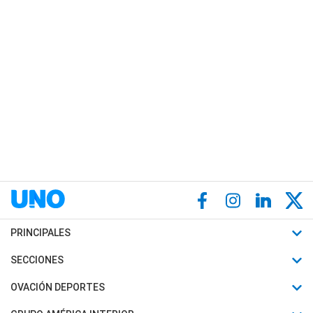
PRINCIPALES
Últimas Noticias
SECCIONES
Política
Horóscopo
OVACIÓN DEPORTES
Sociedad
Motores