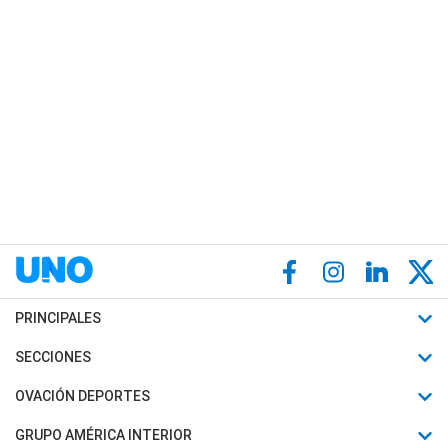
PRINCIPALES
Últimas Noticias
SECCIONES
Política
Horóscopo
OVACIÓN DEPORTES
Sociedad
Motores
Fútbol
GRUPO AMÉRICA INTERIOR