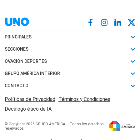
PRINCIPALES
Últimas Noticias
SECCIONES
Política
Horóscopo
OVACIÓN DEPORTES
Sociedad
Motores
Fútbol
GRUPO AMÉRICA INTERIOR
Policiales
Recetas
Mundial
Canal 7 en Vivo
CONTACTO
Judiciales
Trucos caseros
Automovilismo
Radio Nihuil
Acerca de Nosotros
Economia
Políticas de Privacidad
Términos y Condiciones
Series y Películas
Rugby
FM UNA
Contactanos
Decálogo ético de IA
Edictos y Solicitadas
Tenis
Radio Brava
Newsletter
Básquet
© Copyright 2026 GRUPO AMERICA – Todos los derechos
San Juan 8
reservados
Boxeo