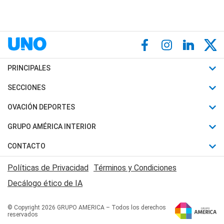
PRINCIPALES
Últimas Noticias
SECCIONES
Política
Horóscopo
OVACIÓN DEPORTES
Sociedad
Motores
Fútbol
GRUPO AMÉRICA INTERIOR
Policiales
Recetas
Mundial
Canal 7 en Vivo
CONTACTO
Judiciales
Trucos caseros
Automovilismo
Radio Nihuil
Acerca de Nosotros
Economia
Políticas de Privacidad
Términos y Condiciones
Series y Películas
Rugby
FM UNA
Contactanos
Decálogo ético de IA
Edictos y Solicitadas
Tenis
Radio Brava
Newsletter
Básquet
© Copyright 2026 GRUPO AMERICA – Todos los derechos
San Juan 8
reservados
Boxeo