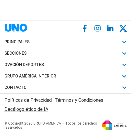
PRINCIPALES
Últimas Noticias
SECCIONES
Política
Horóscopo
OVACIÓN DEPORTES
Sociedad
Motores
Fútbol
GRUPO AMÉRICA INTERIOR
Policiales
Recetas
Mundial
Canal 7 en Vivo
CONTACTO
Judiciales
Trucos caseros
Automovilismo
Radio Nihuil
Acerca de Nosotros
Economia
Políticas de Privacidad
Términos y Condiciones
Series y Películas
Rugby
FM UNA
Contactanos
Decálogo ético de IA
Edictos y Solicitadas
Tenis
Radio Brava
Newsletter
Básquet
© Copyright 2026 GRUPO AMERICA – Todos los derechos
San Juan 8
reservados