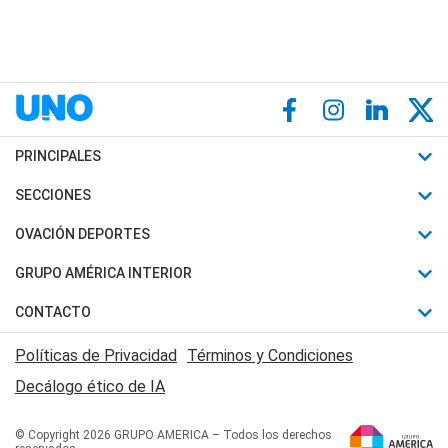
PRINCIPALES
Últimas Noticias
SECCIONES
Política
Horóscopo
OVACIÓN DEPORTES
Sociedad
Motores
Fútbol
GRUPO AMÉRICA INTERIOR
Policiales
Recetas
Mundial
Canal 7 en Vivo
CONTACTO
Judiciales
Trucos caseros
Automovilismo
Radio Nihuil
Acerca de Nosotros
Economia
Políticas de Privacidad
Términos y Condiciones
Series y Películas
Rugby
FM UNA
Contactanos
Decálogo ético de IA
Edictos y Solicitadas
Tenis
Radio Brava
Newsletter
Básquet
© Copyright 2026 GRUPO AMERICA – Todos los derechos
San Juan 8