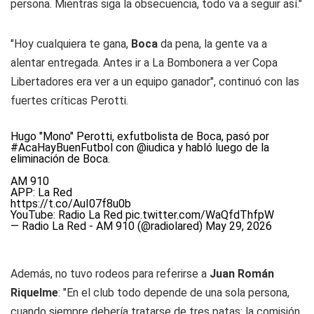
persona. Mientras siga la obsecuencia, todo va a seguir así."
"Hoy cualquiera te gana,
Boca
da pena, la gente va a
alentar entregada. Antes ir a La Bombonera a ver Copa
Libertadores era ver a un equipo ganador", continuó con las
fuertes críticas Perotti.
Hugo "Mono" Perotti, exfutbolista de Boca, pasó por
#AcaHayBuenFutbol
con
@iudica
y habló luego de la
eliminación de Boca.
AM 910
APP: La Red
https://t.co/AuI07f8u0b
YouTube: Radio La Red
pic.twitter.com/WaQfdThfpW
— Radio La Red - AM 910 (@radiolared)
May 29, 2026
Además, no tuvo rodeos para referirse a
Juan Román
Riquelme
: "En el club todo depende de una sola persona,
cuando siempre debería tratarse de tres patas: la comisión