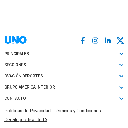
PRINCIPALES
Últimas Noticias
SECCIONES
Política
Horóscopo
OVACIÓN DEPORTES
Sociedad
Motores
Fútbol
GRUPO AMÉRICA INTERIOR
Policiales
Recetas
Mundial
Canal 7 en Vivo
CONTACTO
Judiciales
Trucos caseros
Automovilismo
Radio Nihuil
Acerca de Nosotros
Economia
Políticas de Privacidad
Términos y Condiciones
Series y Películas
Rugby
FM UNA
Contactanos
Decálogo ético de IA
Edictos y Solicitadas
Tenis
Radio Brava
Newsletter