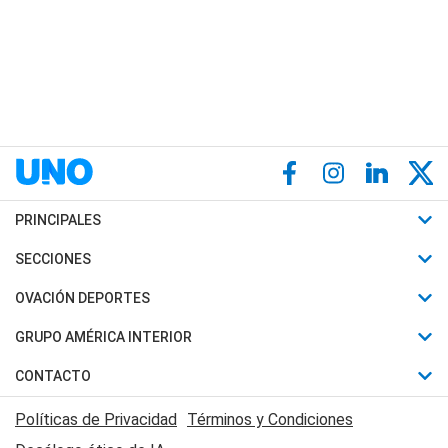
PRINCIPALES
Últimas Noticias
SECCIONES
Política
Horóscopo
OVACIÓN DEPORTES
Sociedad
Motores
Fútbol
GRUPO AMÉRICA INTERIOR
Policiales
Recetas
Mundial
Canal 7 en Vivo
CONTACTO
Judiciales
Trucos caseros
Automovilismo
Radio Nihuil
Acerca de Nosotros
Economia
Políticas de Privacidad
Términos y Condiciones
Series y Películas
Rugby
FM UNA
Contactanos