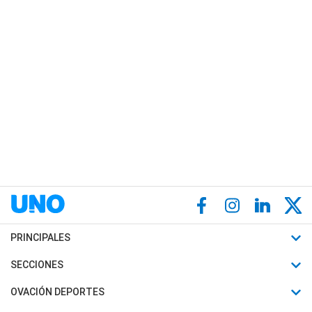
PRINCIPALES
Últimas Noticias
SECCIONES
Política
Horóscopo
OVACIÓN DEPORTES
Sociedad