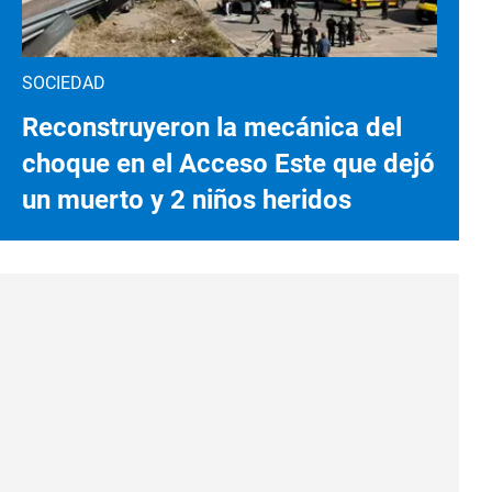
SOCIEDAD
Reconstruyeron la mecánica del
choque en el Acceso Este que dejó
un muerto y 2 niños heridos