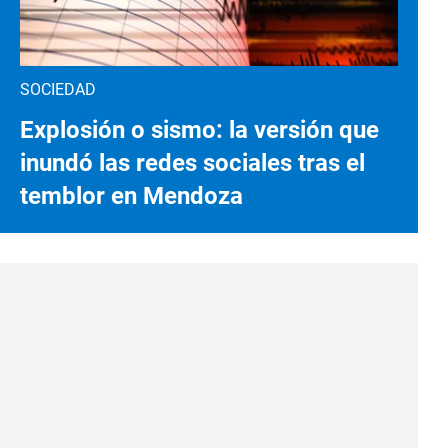
SOCIEDAD
Explosión o sismo: la versión que
inundó las redes sociales tras el
temblor en Mendoza