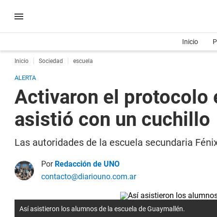
Inicio
P
Inicio
Sociedad
escuela
ALERTA
Activaron el protocolo
asistió con un cuchillo
Las autoridades de la escuela secundaria Fénix 
Por
Redacción de UNO
contacto@diariouno.com.ar
Así asistieron los alumnos de la escuela de Guaymallén.