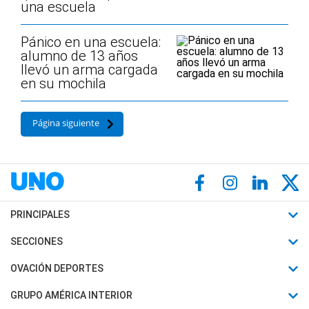
una escuela
Pánico en una escuela:
alumno de 13 años
llevó un arma cargada
en su mochila
Página siguiente
PRINCIPALES
Últimas Noticias
SECCIONES
Política
Horóscopo
OVACIÓN DEPORTES
Sociedad
Motores
Fútbol
GRUPO AMÉRICA INTERIOR
Policiales