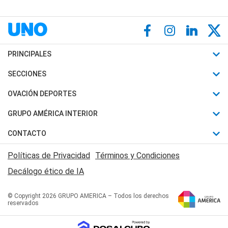
PRINCIPALES
Últimas Noticias
SECCIONES
Política
Horóscopo
OVACIÓN DEPORTES
Sociedad
Motores
Fútbol
GRUPO AMÉRICA INTERIOR
Policiales
Recetas
Mundial
Canal 7 en Vivo
CONTACTO
Judiciales
Trucos caseros
Automovilismo
Radio Nihuil
Acerca de Nosotros
Economia
Políticas de Privacidad
Términos y Condiciones
Series y Películas
Rugby
FM UNA
Contactanos
Decálogo ético de IA
Edictos y Solicitadas
Tenis
Radio Brava
Newsletter
Básquet
© Copyright 2026 GRUPO AMERICA – Todos los derechos
San Juan 8
reservados
Boxeo
Fuera de Juego