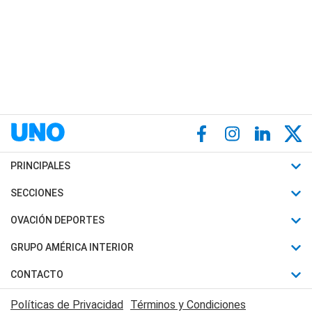
PRINCIPALES
Últimas Noticias
SECCIONES
Política
Horóscopo
OVACIÓN DEPORTES
Sociedad
Motores
Fútbol
GRUPO AMÉRICA INTERIOR
Policiales
Recetas
Mundial
Canal 7 en Vivo
CONTACTO
Judiciales
Trucos caseros
Automovilismo
Radio Nihuil
Acerca de Nosotros
Economia
Políticas de Privacidad
Términos y Condiciones
Series y Películas