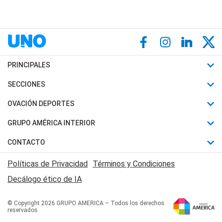
PRINCIPALES
Últimas Noticias
SECCIONES
Política
Horóscopo
OVACIÓN DEPORTES
Sociedad
Motores
Fútbol
GRUPO AMÉRICA INTERIOR
Policiales
Recetas
Mundial
Canal 7 en Vivo
CONTACTO
Judiciales
Trucos caseros
Automovilismo
Radio Nihuil
Acerca de Nosotros
Economia
Políticas de Privacidad
Términos y Condiciones
Series y Películas
Rugby
FM UNA
Contactanos
Decálogo ético de IA
Edictos y Solicitadas
Tenis
Radio Brava
Newsletter
Básquet
© Copyright 2026 GRUPO AMERICA – Todos los derechos
San Juan 8
reservados
Boxeo