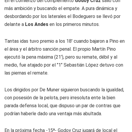
En el comienzo del complemento
Godoy Cruz
salió con
más ambición y buscando el empate. A pura dinámica y
desbordando por los laterales el
Bodeguero
se llevó por
delante a
Los Andes
en los primeros minutos.
Tantas idas tuvo premio a los 18' cuando bajaron a Pino en
el área y el árbitro sanción penal. El propio Martín Pino
ejecutó la pena máxima (21'), pero su remate, débil y al
medio, fue atajado por el "1" Sebastián López detuvo con
las piernas el remate.
Los dirigidos por De Muner siguieron buscando la igualdad,
con posesión de la pelota, pero irresoluta ente la bien
parada defensa local, que dispuso un par de contras que
podrían haberle dado una ventaja más abultada.
En la próxima fecha -15ª- Godoy Cruz jugará de local el