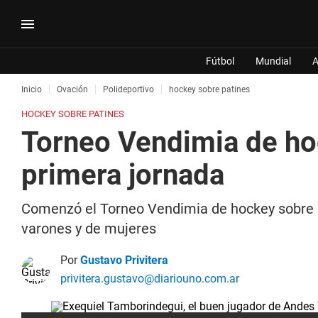
Fútbol
Mundial
A
Inicio
Ovación
Polideportivo
hockey sobre patines
HOCKEY SOBRE PATINES
Torneo Vendimia de hoc
primera jornada
Comenzó el Torneo Vendimia de hockey sobre pa
varones y de mujeres
Por
Gustavo Privitera
privitera.gustavo@diariouno.com.ar