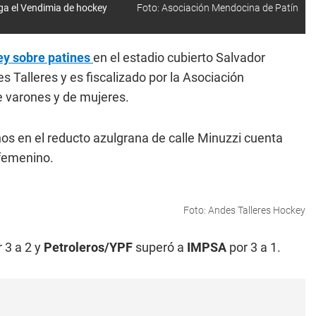
ega el Vendimia de hockey
Foto: Asociación Mendocina de Patín
y sobre patines
en el estadio cubierto Salvador
Talleres y es fiscalizado por la Asociación
 varones y de mujeres.
ños en el reducto azulgrana de calle Minuzzi cuenta
 femenino.
Foto: Andes Talleres Hockey
r 3 a 2 y
Petroleros/YPF
superó a
IMPSA
por 3 a 1.