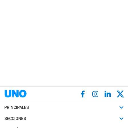
PRINCIPALES
Últimas Noticias
SECCIONES
Política