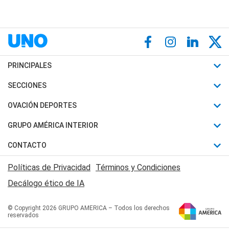
PRINCIPALES
Últimas Noticias
SECCIONES
Política
Horóscopo
OVACIÓN DEPORTES
Sociedad
Motores
Fútbol
GRUPO AMÉRICA INTERIOR
Policiales
Recetas
Mundial
Canal 7 en Vivo
CONTACTO
Judiciales
Trucos caseros
Automovilismo
Radio Nihuil
Acerca de Nosotros
Economia
Políticas de Privacidad
Términos y Condiciones
Series y Películas
Rugby
FM UNA
Contactanos
Decálogo ético de IA
Edictos y Solicitadas
Tenis
Radio Brava
Newsletter
Básquet
© Copyright 2026 GRUPO AMERICA – Todos los derechos
San Juan 8
reservados
Boxeo