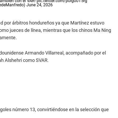
también con el VAR!
pic.twitter.com/p0lg00T5rg
FedeManfredo)
June 24, 2026
ad por árbitros hondureños ya que Martínez estuvo
mo jueces de línea, mientras que los chinos Ma Ning
ivamente.
adounidense Armando Villarreal, acompañado por el
lah Alshehri como SVAR.
 goles número 13, convirtiéndose en la selección que