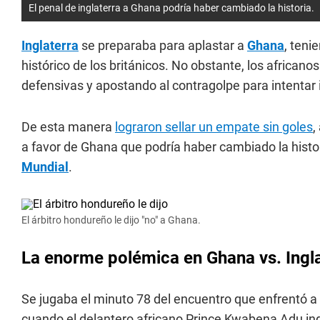
El penal de inglaterra a Ghana podría haber cambiado la historia.
Inglaterra
se preparaba para aplastar a
Ghana
, teni
histórico de los británicos. No obstante, los africanos
defensivas y apostando al contragolpe para intentar 
De esta manera
lograron sellar un empate sin goles
,
a favor de Ghana que podría haber cambiado la histori
Mundial
.
El árbitro hondureño le dijo "no" a Ghana.
La enorme polémica en Ghana vs. Ingla
Se jugaba el minuto 78 del encuentro que enfrentó a
cuando el delantero africano Prince Kwabena Adu ingre