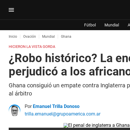
Fútbol
Mundial
A
Inicio
Ovación
Mundial
Ghana
HICIERON LA VISTA GORDA
¿Robo histórico? La en
perjudicó a los african
Ghana consiguió un empate contra Inglaterra p
al árbitro
Por
Emanuel Trilla Donoso
trilla.emanuel@grupoamerica.com.ar