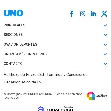
PRINCIPALES
Últimas Noticias
SECCIONES
Política
Horóscopo
OVACIÓN DEPORTES
Sociedad
Motores
Fútbol
GRUPO AMÉRICA INTERIOR
Policiales
Recetas
Mundial
Canal 7 en Vivo
CONTACTO
Judiciales
Trucos caseros
Automovilismo
Radio Nihuil
Acerca de Nosotros
Economia
Políticas de Privacidad
Términos y Condiciones
Series y Películas
Rugby
FM UNA
Contactanos
Decálogo ético de IA
Edictos y Solicitadas
Tenis
Radio Brava
Newsletter
Básquet
© Copyright 2026 GRUPO AMERICA – Todos los derechos
San Juan 8
reservados
Boxeo
Fuera de Juego