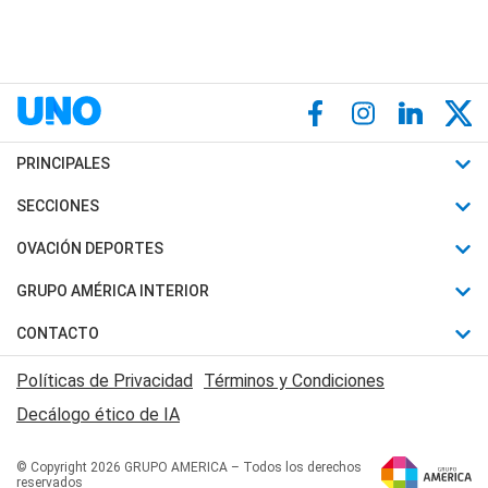
PRINCIPALES
Últimas Noticias
SECCIONES
Política
Horóscopo
OVACIÓN DEPORTES
Sociedad
Motores
Fútbol
GRUPO AMÉRICA INTERIOR
Policiales
Recetas
Mundial
Canal 7 en Vivo
CONTACTO
Judiciales
Trucos caseros
Automovilismo
Radio Nihuil
Acerca de Nosotros
Economia
Políticas de Privacidad
Términos y Condiciones
Series y Películas
Rugby
FM UNA
Contactanos
Decálogo ético de IA
Edictos y Solicitadas
Tenis
Radio Brava
Newsletter
Básquet
© Copyright 2026 GRUPO AMERICA – Todos los derechos
San Juan 8
reservados