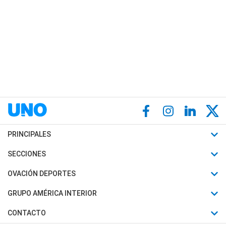
PRINCIPALES
Últimas Noticias
SECCIONES
Política
Horóscopo
OVACIÓN DEPORTES
Sociedad
Motores
Fútbol
GRUPO AMÉRICA INTERIOR
Policiales
Recetas
Mundial
Canal 7 en Vivo
CONTACTO
Judiciales
Trucos caseros
Automovilismo