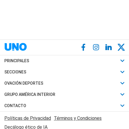
PRINCIPALES
Últimas Noticias
SECCIONES
Política
Horóscopo
OVACIÓN DEPORTES
Sociedad
Motores
Fútbol
GRUPO AMÉRICA INTERIOR
Policiales
Recetas
Mundial
Canal 7 en Vivo
CONTACTO
Judiciales
Trucos caseros
Automovilismo
Radio Nihuil
Acerca de Nosotros
Economia
Políticas de Privacidad
Términos y Condiciones
Series y Películas
Rugby
FM UNA
Contactanos
Decálogo ético de IA
Edictos y Solicitadas