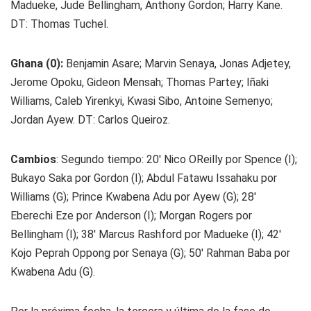
Madueke, Jude Bellingham, Anthony Gordon; Harry Kane.
DT: Thomas Tuchel.
Ghana (0):
Benjamin Asare; Marvin Senaya, Jonas Adjetey,
Jerome Opoku, Gideon Mensah; Thomas Partey; Iñaki
Williams, Caleb Yirenkyi, Kwasi Sibo, Antoine Semenyo;
Jordan Ayew. DT: Carlos Queiroz.
Cambios
: Segundo tiempo: 20' Nico OReilly por Spence (I);
Bukayo Saka por Gordon (I); Abdul Fatawu Issahaku por
Williams (G); Prince Kwabena Adu por Ayew (G); 28'
Eberechi Eze por Anderson (I); Morgan Rogers por
Bellingham (I); 38' Marcus Rashford por Madueke (I); 42'
Kojo Peprah Oppong por Senaya (G); 50' Rahman Baba por
Kwabena Adu (G).