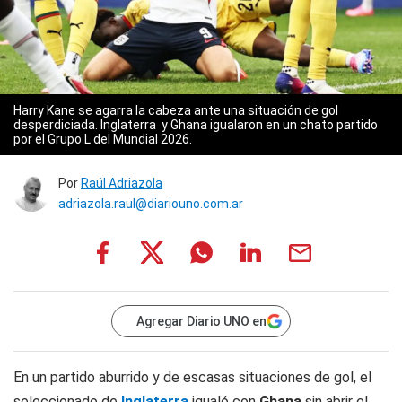
Harry Kane se agarra la cabeza ante una situación de gol
desperdiciada. Inglaterra y Ghana igualaron en un chato partido
por el Grupo L del Mundial 2026.
Por
Raúl Adriazola
adriazola.raul@diariouno.com.ar
Agregar Diario UNO en
En un partido aburrido y de escasas situaciones de gol, el
seleccionado de
Inglaterra
igualó con
Ghana
sin abrir el