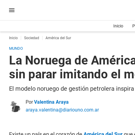
Inicio
P
Inicio
Sociedad
América del Sur
MUNDO
La Noruega de América
sin parar imitando el 
El modelo noruego de gestión petrolera inspir
Por
Valentina Araya
araya.valentina@diariouno.com.ar
Existe un país en el corazón de
América del Sur
que 