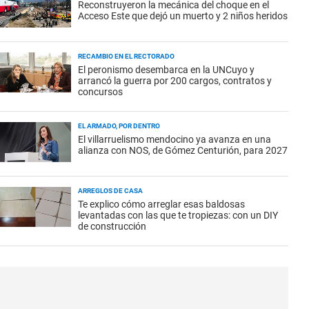
Reconstruyeron la mecánica del choque en el
Acceso Este que dejó un muerto y 2 niños heridos
RECAMBIO EN EL RECTORADO
El peronismo desembarca en la UNCuyo y
arrancó la guerra por 200 cargos, contratos y
concursos
EL ARMADO, POR DENTRO
El villarruelismo mendocino ya avanza en una
alianza con NOS, de Gómez Centurión, para 2027
ARREGLOS DE CASA
Te explico cómo arreglar esas baldosas
levantadas con las que te tropiezas: con un DIY
de construcción