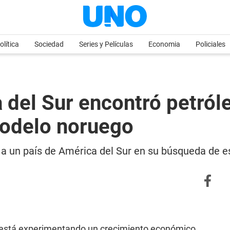
olítica
Sociedad
Series y Películas
Economia
Policiales
 del Sur encontró petról
modelo noruego
a a un país de América del Sur en su búsqueda de 
está experimentando un crecimiento económico