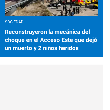
SOCIEDAD
Reconstruyeron la mecánica del
choque en el Acceso Este que dejó
un muerto y 2 niños heridos