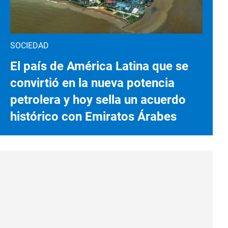
SOCIEDAD
El país de América Latina que se
convirtió en la nueva potencia
petrolera y hoy sella un acuerdo
histórico con Emiratos Árabes