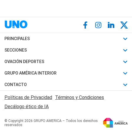
PRINCIPALES
Últimas Noticias
SECCIONES
Política
Horóscopo
OVACIÓN DEPORTES
Sociedad
Motores
Fútbol
GRUPO AMÉRICA INTERIOR
Policiales
Recetas
Mundial
Canal 7 en Vivo
CONTACTO
Judiciales
Trucos caseros
Automovilismo
Radio Nihuil
Acerca de Nosotros
Economia
Políticas de Privacidad
Términos y Condiciones
Series y Películas
Rugby
FM UNA
Contactanos
Decálogo ético de IA
Edictos y Solicitadas
Tenis
Radio Brava
Newsletter
Básquet
© Copyright 2026 GRUPO AMERICA – Todos los derechos
San Juan 8
reservados
Boxeo