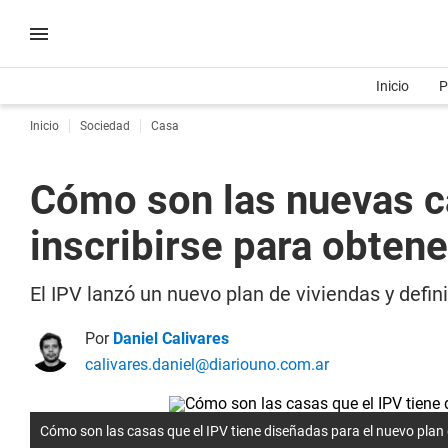
Inicio
P
Inicio
Sociedad
Casa
Cómo son las nuevas ca
inscribirse para obtene
El IPV lanzó un nuevo plan de viviendas y defin
Por
Daniel Calivares
calivares.daniel@diariouno.com.ar
Cómo son las casas que el IPV tiene diseñadas para el nuevo plan 