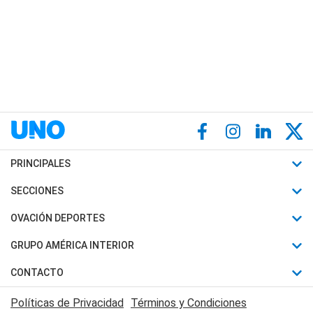
PRINCIPALES
Últimas Noticias
SECCIONES
Política
Horóscopo
OVACIÓN DEPORTES
Sociedad
Motores
Fútbol
GRUPO AMÉRICA INTERIOR
Policiales
Recetas
Mundial
Canal 7 en Vivo
CONTACTO
Judiciales
Trucos caseros
Automovilismo
Radio Nihuil
Acerca de Nosotros
Economia
Políticas de Privacidad
Términos y Condiciones
Series y Películas
Rugby