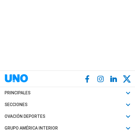
PRINCIPALES
Últimas Noticias
SECCIONES
Política
Horóscopo
OVACIÓN DEPORTES
Sociedad
Motores
Fútbol
GRUPO AMÉRICA INTERIOR
Policiales