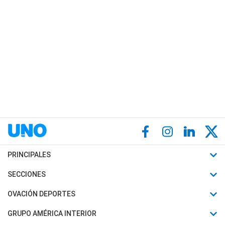
PRINCIPALES
Últimas Noticias
SECCIONES
Política
Horóscopo
OVACIÓN DEPORTES
Sociedad
Motores
Fútbol
GRUPO AMÉRICA INTERIOR
Policiales