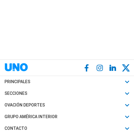
PRINCIPALES
Últimas Noticias
SECCIONES
Política
Horóscopo
OVACIÓN DEPORTES
Sociedad
Motores
Fútbol
GRUPO AMÉRICA INTERIOR
Policiales
Recetas
Mundial
Canal 7 en Vivo
CONTACTO
Judiciales
Trucos caseros