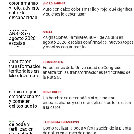
¿NO LO SABÍAS?
Auto con calco color amarillo y rojo: qué significa
y quiénes lo deben usar
ANSES
Asignaciones Familiares SUAF de ANSES en
agosto 2026: escalas confirmadas, nuevos topes
y montos con aumento
ESTUDIANTES
Estudiantes de la Universidad de Congreso
analizaron las transformaciones territoriales de
la Ruta 60
DE NO CREER
Un hombre se demandó a sí mismo por
emborracharse y cometer delitos que lo llevaron
a la cárcel
JARDINERÍA EN INVIERNO
Cómo realizar la poda y fertilización de la planta
de potus en el mes de agosto