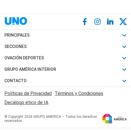
PRINCIPALES
Últimas Noticias
SECCIONES
Política
Horóscopo
OVACIÓN DEPORTES
Sociedad
Motores
Fútbol
GRUPO AMÉRICA INTERIOR
Policiales
Recetas
Mundial
Canal 7 en Vivo
CONTACTO
Judiciales
Trucos caseros
Automovilismo
Radio Nihuil
Acerca de Nosotros
Economia
Políticas de Privacidad
Términos y Condiciones
Series y Películas
Rugby
FM UNA
Contactanos
Decálogo ético de IA
Edictos y Solicitadas
Tenis
Radio Brava
Newsletter
Básquet
© Copyright 2026 GRUPO AMERICA – Todos los derechos
San Juan 8
reservados
Boxeo