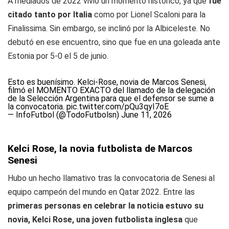
A mediados de 2022 vivió un momento histórico, ya que
fue
citado tanto por Italia
como por Lionel Scaloni para la
Finalissima. Sin embargo, se inclinó por la Albiceleste. No
debutó en ese encuentro, sino que fue en una goleada ante
Estonia por 5-0 el 5 de junio.
Esto es buenísimo. Kelci-Rose, novia de Marcos Senesi,
filmó el MOMENTO EXACTO del llamado de la delegación
de la Selección Argentina para que el defensor se sume a
la convocatoria.
pic.twitter.com/pQu3qyI7oE
— InfoFutbol (@TodoFutbolsn)
June 11, 2026
Kelci Rose, la novia futbolista de Marcos
Senesi
Hubo un hecho llamativo tras la convocatoria de Senesi al
equipo campeón del mundo en Qatar 2022. Entre las
primeras personas en celebrar la noticia estuvo su
novia, Kelci Rose, una joven futbolista inglesa
que