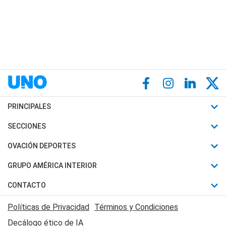
PRINCIPALES
Últimas Noticias
SECCIONES
Política
Horóscopo
OVACIÓN DEPORTES
Sociedad
Motores
Fútbol
GRUPO AMÉRICA INTERIOR
Policiales
Recetas
Mundial
Canal 7 en Vivo
CONTACTO
Judiciales
Trucos caseros
Automovilismo
Radio Nihuil
Acerca de Nosotros
Economia
Políticas de Privacidad
Términos y Condiciones
Series y Películas
Rugby
FM UNA
Contactanos
Decálogo ético de IA