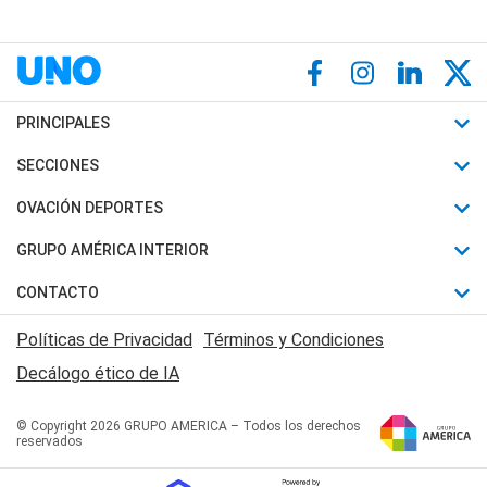
PRINCIPALES
Últimas Noticias
SECCIONES
Política
Horóscopo
OVACIÓN DEPORTES
Sociedad
Motores
Fútbol
GRUPO AMÉRICA INTERIOR
Policiales
Recetas
Mundial
Canal 7 en Vivo
CONTACTO
Judiciales
Trucos caseros
Automovilismo
Radio Nihuil
Acerca de Nosotros
Economia
Políticas de Privacidad
Términos y Condiciones
Series y Películas
Rugby
FM UNA
Contactanos
Decálogo ético de IA
Edictos y Solicitadas
Tenis
Radio Brava
Newsletter
Básquet
© Copyright 2026 GRUPO AMERICA – Todos los derechos
San Juan 8
reservados
Boxeo