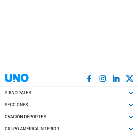
PRINCIPALES
Últimas Noticias
SECCIONES
Política
Horóscopo
OVACIÓN DEPORTES
Sociedad
Motores
Fútbol
GRUPO AMÉRICA INTERIOR
Policiales
Recetas