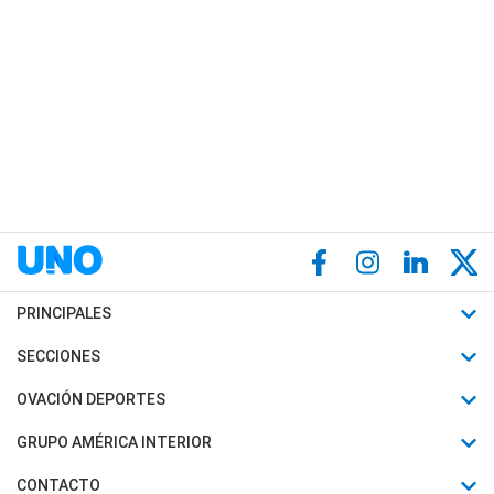
PRINCIPALES
Últimas Noticias
SECCIONES
Política
Horóscopo
OVACIÓN DEPORTES
Sociedad
Motores
Fútbol
GRUPO AMÉRICA INTERIOR
Policiales
Recetas
Mundial
Canal 7 en Vivo
CONTACTO