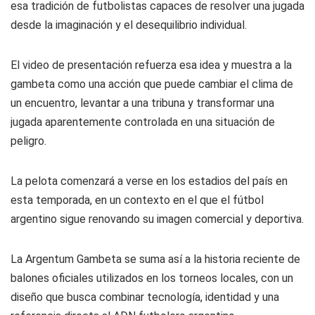
esa tradición de futbolistas capaces de resolver una jugada
desde la imaginación y el desequilibrio individual.
El video de presentación refuerza esa idea y muestra a la
gambeta como una acción que puede cambiar el clima de
un encuentro, levantar a una tribuna y transformar una
jugada aparentemente controlada en una situación de
peligro.
La pelota comenzará a verse en los estadios del país en
esta temporada, en un contexto en el que el fútbol
argentino sigue renovando su imagen comercial y deportiva.
La
Argentum Gambet
a se suma así a la historia reciente de
balones oficiales utilizados en los torneos locales, con un
diseño que busca combinar tecnología, identidad y una