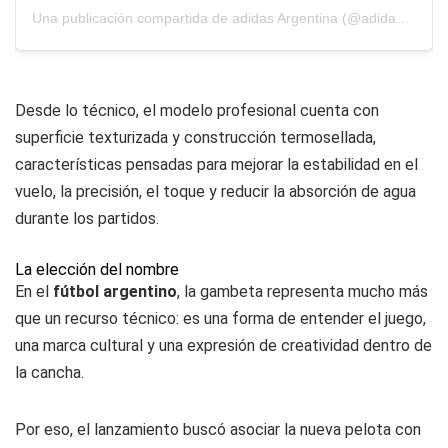
Una publicación compartida de adidas Argentina (@adidasar)
Desde lo técnico, el modelo profesional cuenta con
superficie texturizada y construcción termosellada,
características pensadas para mejorar la estabilidad en el
vuelo, la precisión, el toque y reducir la absorción de agua
durante los partidos.
La elección del nombre
En el
fútbol argentino
, la gambeta representa mucho más
que un recurso técnico: es una forma de entender el juego,
una marca cultural y una expresión de creatividad dentro de
la cancha.
Por eso, el lanzamiento buscó asociar la nueva pelota con