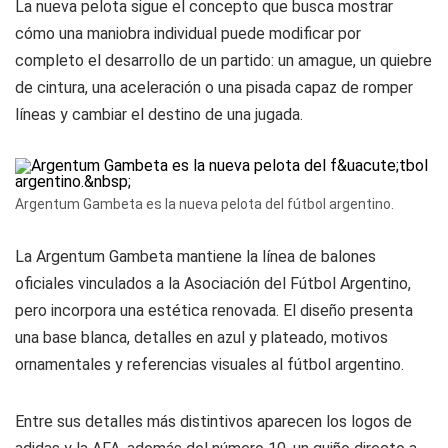
La nueva pelota sigue el concepto que busca mostrar
cómo una maniobra individual puede modificar por
completo el desarrollo de un partido: un amague, un quiebre
de cintura, una aceleración o una pisada capaz de romper
líneas y cambiar el destino de una jugada.
Argentum Gambeta es la nueva pelota del fútbol argentino.
La
Argentum Gambeta
mantiene la línea de balones
oficiales vinculados a la Asociación del Fútbol Argentino,
pero incorpora una estética renovada. El diseño presenta
una base blanca, detalles en azul y plateado, motivos
ornamentales y referencias visuales al fútbol argentino.
Entre sus detalles más distintivos aparecen los logos de