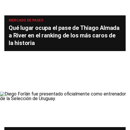
MERCADO DE PASES
Qué lugar ocupa el pase de Thiago Almada
a River en el ranking de los más caros de
la historia