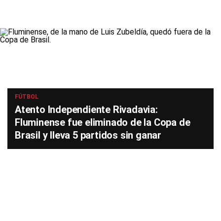
FÚTBOL
Atento Independiente Rivadavia:
Fluminense fue eliminado de la Copa de
Brasil y lleva 5 partidos sin ganar