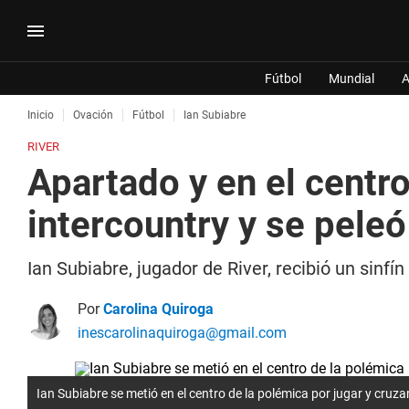
Fútbol
Mundial
A
Inicio
Ovación
Fútbol
Ian Subiabre
RIVER
Apartado y en el centro
intercountry y se peleó
Ian Subiabre, jugador de River, recibió un sinfí
Por
Carolina Quiroga
inescarolinaquiroga@gmail.com
Ian Subiabre se metió en el centro de la polémica por jugar y cruza