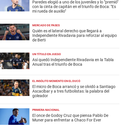
Paredes elogió a uno de los juveniles y lo "premió"
con la cinta de capitán en el triunfo de Boca: "Es
mi rueda de auxilio"
MERCADO DE PASES
Quién es el lateral derecho que llegará a
Independiente Rivadavia para reforzar al equipo
de Berti
UN TÍTULO EN JUEGO
Así quedó Independiente Rivadavia en la Tabla
Anual tras el triunfo de Boca
EL INSÓLITO MOMENTO EN EL DUCÓ
El micro de Boca arrancó y se olvidó a Santiago
Ascacíbar y a tres futbolistas: la palabra del
goleador
PRIMERA NACIONAL
El once de Godoy Cruz que piensa Pablo De
Muner para enfrentar a Chaco For Ever