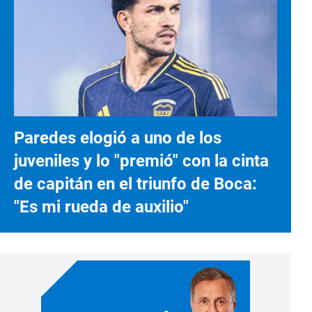
Paredes elogió a uno de los
juveniles y lo "premió" con la cinta
de capitán en el triunfo de Boca:
"Es mi rueda de auxilio"