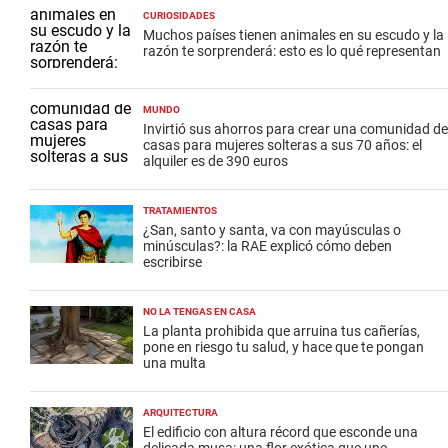
CURIOSIDADES
Muchos países tienen animales en su escudo y la
razón te sorprenderá: esto es lo qué representan
MUNDO
Invirtió sus ahorros para crear una comunidad de
casas para mujeres solteras a sus 70 años: el
alquiler es de 390 euros
TRATAMIENTOS
¿San, santo y santa, va con mayúsculas o
minúsculas?: la RAE explicó cómo deben
escribirse
NO LA TENGAS EN CASA
La planta prohibida que arruina tus cañerías,
pone en riesgo tu salud, y hace que te pongan
una multa
ARQUITECTURA
El edificio con altura récord que esconde una
delicada musa: una flor exótica que une