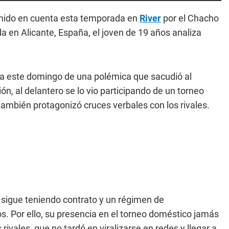
tenido en cuenta esta temporada en
River
por el Chacho
a en Alicante, España, el joven de 19 años analiza
ta este domingo de una polémica que sacudió al
ión, al delantero se lo vio participando de un torneo
 también protagonizó cruces verbales con los rivales.
r
sigue teniendo contrato y un régimen de
s. Por ello, su presencia en el torneo doméstico jamás
rivales, que no tardó en viralizarse en redes y llegar a