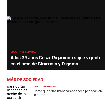
LIGA PROFESIONAL
A los 39 años César Rigamonti sigue vigente
en el arco de Gimnasia y Esgrima
MÁS DE SOCIEDAD
TRUCO DE LIMPIEZA
Cómo quitar las manchas de aceite pegadas en
la pared