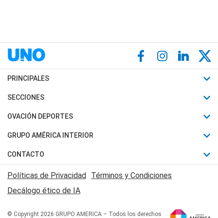
PRINCIPALES
Últimas Noticias
SECCIONES
Política
Horóscopo
OVACIÓN DEPORTES
Sociedad
Motores
Fútbol
GRUPO AMÉRICA INTERIOR
Policiales
Recetas
Mundial
Canal 7 en Vivo
CONTACTO
Judiciales
Trucos caseros
Automovilismo
Radio Nihuil
Acerca de Nosotros
Economia
Políticas de Privacidad
Términos y Condiciones
Series y Películas
Rugby
FM UNA
Contactanos
Decálogo ético de IA
Edictos y Solicitadas
Tenis
Radio Brava
Newsletter
Básquet
© Copyright 2026 GRUPO AMERICA – Todos los derechos
San Juan 8