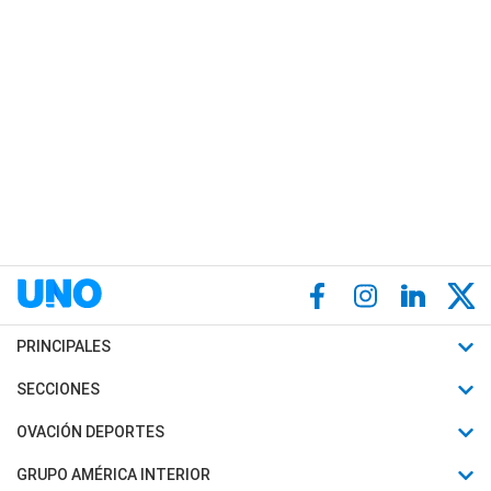
PRINCIPALES
Últimas Noticias
SECCIONES
Política
Horóscopo
OVACIÓN DEPORTES
Sociedad
Motores
Fútbol
GRUPO AMÉRICA INTERIOR